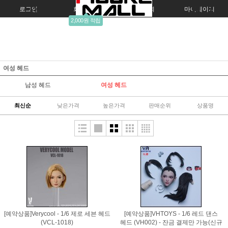
로그인
회원가입
주문조회
마이페이지
2,000원 적립
여성 헤드
남성 헤드
여성 헤드
최신순
낮은가격
높은가격
판매순위
상품명
[예약상품]Verycool - 1/6 제로 세븐 헤드
[예약상품]VHTOYS - 1/6 레드 댄스
(VCL-1018)
헤드 (VH002) - 잔금 결제만 가능(신규