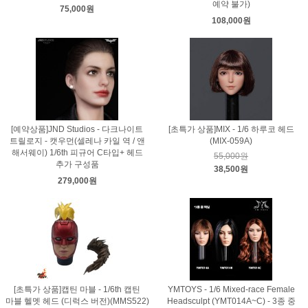
예약 불가)
75,000원
108,000원
[예약상품]JND Studios - 다크나이트
[초특가 상품]MIX - 1/6 하루코 헤드
트릴로지 - 캣우먼(셀레나 카일 역 / 앤
(MIX-059A)
해서웨이) 1/6th 피규어 C타입+ 헤드
55,000원
추가 구성품
38,500원
279,000원
[초특가 상품]캡틴 마블 - 1/6th 캡틴
YMTOYS - 1/6 Mixed-race Female
마블 헬멧 헤드 (디럭스 버전)(MMS522)
Headsculpt (YMT014A~C) - 3종 중