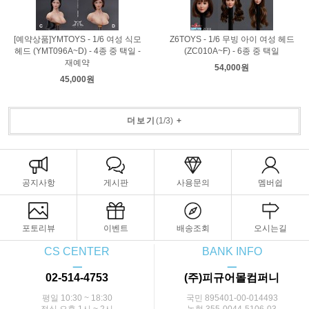
[예약상품]YMTOYS - 1/6 여성 식모
Z6TOYS - 1/6 무빙 아이 여성 헤드
헤드 (YMT096A~D) - 4종 중 택일 -
(ZC010A~F) - 6종 중 택일
재예약
54,000원
45,000원
더보기
(
1
/
3
)
+
공지사항
게시판
사용문의
멤버쉽
포토리뷰
이벤트
배송조회
오시는길
CS CENTER
BANK INFO
ㅡ
ㅡ
02-514-4753
(주)피규어몰컴퍼니
평일 10:30 ~ 18:30
국민 895401-00-014493