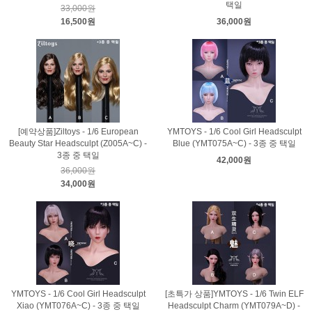
택일
33,000원
16,500원
36,000원
[예약상품]Ziltoys - 1/6 European
YMTOYS - 1/6 Cool Girl Headsculpt
Beauty Star Headsculpt (Z005A~C) -
Blue (YMT075A~C) - 3종 중 택일
3종 중 택일
42,000원
36,000원
34,000원
YMTOYS - 1/6 Cool Girl Headsculpt
[초특가 상품]YMTOYS - 1/6 Twin ELF
Xiao (YMT076A~C) - 3종 중 택일
Headsculpt Charm (YMT079A~D) -