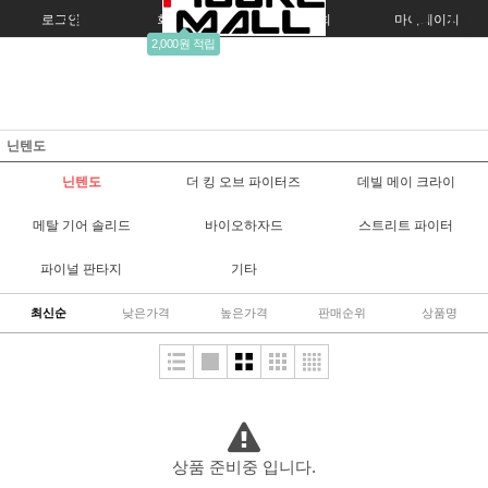
로그인
회원가입
주문조회
마이페이지
2,000원 적립
닌텐도
닌텐도
더 킹 오브 파이터즈
데빌 메이 크라이
메탈 기어 솔리드
바이오하자드
스트리트 파이터
파이널 판타지
기타
최신순
낮은가격
높은가격
판매순위
상품명
상품 준비중 입니다.