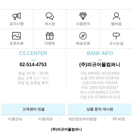
공지사항
게시판
사용문의
멤버쉽
포토리뷰
이벤트
배송조회
오시는길
CS CENTER
BANK INFO
ㅡ
ㅡ
02-514-4753
(주)피규어몰컴퍼니
평일 10:30 ~ 18:30
국민 895401-00-014493
점심 오후 1시 ~ 2시
농협 355-0044-5106-03
주말 및 공휴일 휴무
신한 100-031-705439
우리 1005-503-052327
하나 116-910021-11704
기업 141-073494-01-013
고객센터 연결
상품 문의 게시판
이용안내
이용약관
개인정보처리방침
PC버전
(주)피규어몰컴퍼니