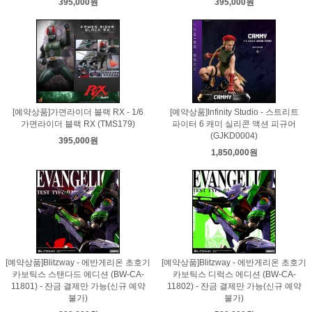
395,000원
395,000원
[예약상품]가면라이더 블랙 RX - 1/6
[예약상품]Infinity Studio - 스트리트
가면라이더 블랙 RX (TMS179)
파이터 6 캐미 실리콘 액션 피규어
(GJKD0004)
395,000원
1,850,000원
[예약상품]Blitzway - 에반게리온 초호기
[예약상품]Blitzway - 에반게리온 초호기
카보틱스 스탠다드 에디션 (BW-CA-
카보틱스 디럭스 에디션 (BW-CA-
11801) - 잔금 결제만 가능(신규 예약
11802) - 잔금 결제만 가능(신규 예약
불가)
불가)