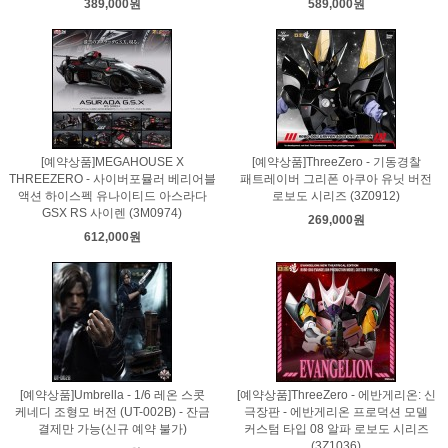
389,000원
589,000원
[예약상품]MEGAHOUSE X
[예약상품]ThreeZero - 기동경찰
THREEZERO - 사이버포뮬러 베리어블
패트레이버 그리폰 아쿠아 유닛 버전
액션 하이스펙 유나이티드 아스라다
로보도 시리즈 (3Z0912)
GSX RS 사이렌 (3M0974)
269,000원
612,000원
[예약상품]Umbrella - 1/6 레온 스콧
[예약상품]ThreeZero - 에반게리온: 신
케네디 조형모 버전 (UT-002B) - 잔금
극장판 - 에반게리온 프로덕션 모델
결제만 가능(신규 예약 불가)
커스텀 타입 08 알파 로보도 시리즈
(3Z1036)