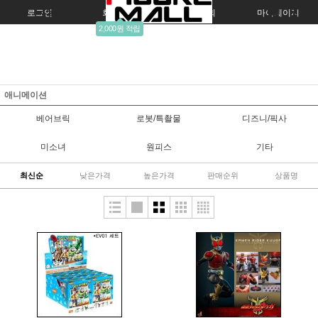
로그인
회원가입
주문조회
마이페이지
2,000원 적립
애니메이션
베어브릭
로봇/특촬물
디즈니/픽사
미소녀
원피스
기타
최신순
낮은가격
높은가격
판매순위
상품명