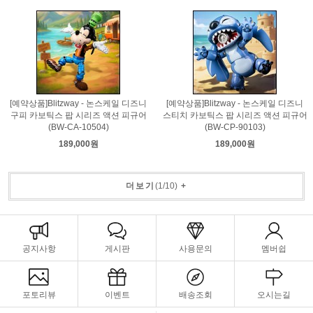
[예약상품]Blitzway - 논스케일 디즈니
[예약상품]Blitzway - 논스케일 디즈니
구피 카보틱스 팝 시리즈 액션 피규어
스티치 카보틱스 팝 시리즈 액션 피규어
(BW-CA-10504)
(BW-CP-90103)
189,000원
189,000원
더보기
(
1
/
10
)
+
공지사항
게시판
사용문의
멤버쉽
포토리뷰
이벤트
배송조회
오시는길