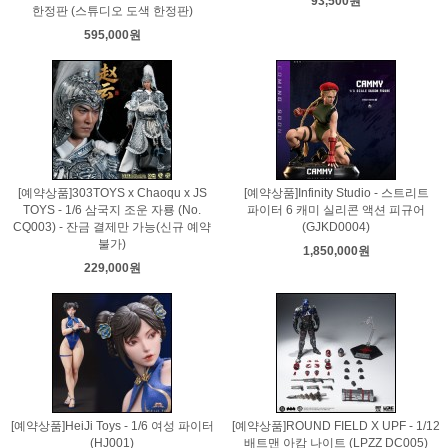
93,500원
한정판 (스튜디오 도색 한정판)
595,000원
[예약상품]303TOYS x Chaoqu x JS
[예약상품]Infinity Studio - 스트리트
TOYS - 1/6 삼국지 조운 자룡 (No.
파이터 6 캐미 실리콘 액션 피규어
CQ003) - 잔금 결제만 가능(신규 예약
(GJKD0004)
불가)
1,850,000원
229,000원
[예약상품]HeiJi Toys - 1/6 여성 파이터
[예약상품]ROUND FIELD X UPF - 1/12
(HJ001)
배트맨 아캄 나이트 (LPZZ DC005)