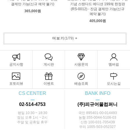
결제만 가능(신규 예약 불가)
기념 스탠다드 에디션 199체 한정판
(RS-0012) - 잔금 결제만 가능(신규
365,000원
예약 불가)
405,000원
더보기
(
1
/
79
)
+
공지사항
게시판
사용문의
멤버쉽
포토리뷰
이벤트
배송조회
오시는길
CS CENTER
BANK INFO
ㅡ
ㅡ
02-514-4753
(주)피규어몰컴퍼니
평일 10:30 ~ 18:30
국민 895401-00-014493
점심 오후 1시 ~ 2시
농협 355-0044-5106-03
주말 및 공휴일 휴무
신한 100-031-705439
우리 1005-503-052327