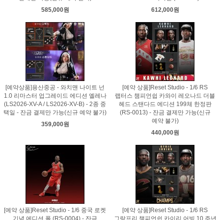
585,000원
612,000원
[예약상품]용산중공 - 와치맨 나이트 넌
[예약 상품]Reset Studio - 1/6 RS
1.0 리마스터 업그레이드 에디션 엘레나
랩터스 챔피언쉽 카와이 레오나드 더블
(LS2026-XV-A / LS2026-XV-B) - 2종 중
헤드 스탠다드 에디션 199체 한정판
택일 - 잔금 결제만 가능(신규 예약 불가)
(RS-0013) - 잔금 결제만 가능(신규
예약 불가)
359,000원
440,000원
[예약 상품]Reset Studio - 1/6 중국 로켓
[예약 상품]Reset Studio - 1/6 RS
기념 에디션 폴 (RS-0004) - 잔금
그랑프리 챔피언쉽 카이리 어빙 10 주년