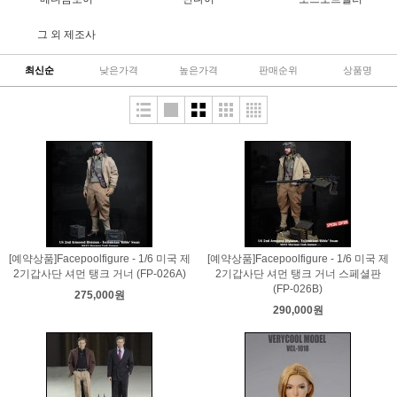
그 외 제조사
최신순
낮은가격
높은가격
판매순위
상품명
[예약상품]Facepoolfigure - 1/6 미국 제
[예약상품]Facepoolfigure - 1/6 미국 제
2기갑사단 셔먼 탱크 거너 (FP-026A)
2기갑사단 셔먼 탱크 거너 스페셜판
(FP-026B)
275,000원
290,000원