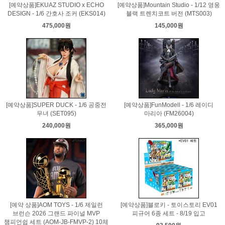
[예약상품]EKUAZ STUDIO x ECHO
[예약상품]Mountain Studio - 1/12 영웅
DESIGN - 1/6 간호사 조커 (EKS014)
블랙 트렌치코트 버전 (MTS003)
475,000원
145,000원
[예약상품]SUPER DUCK - 1/6 공중전
[예약상품]FunModell - 1/6 레이디
무녀 (SET095)
마리아 (FM26004)
240,000원
365,000원
[예약 상품]AOM TOYS - 1/6 제일런
[예약상품]블로키 - 토이스토리 EV01
브런슨 2026 그랜드 파이널 MVP
피규어 6종 세트 - 8/19 입고
챔피언쉽 세트 (AOM-JB-FMVP-2) 10체