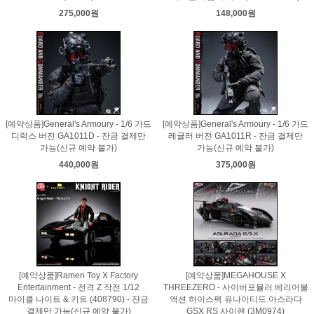
275,000원
148,000원
[예약상품]General's Armoury - 1/6 가드
[예약상품]General's Armoury - 1/6 가드
디럭스 버전 GA1011D - 잔금 결제만
레귤러 버전 GA1011R - 잔금 결제만
가능(신규 예약 불가)
가능(신규 예약 불가)
440,000원
375,000원
[예약상품]Ramen Toy X Factory
[예약상품]MEGAHOUSE X
Entertainment - 전격 Z 작전 1/12
THREEZERO - 사이버포뮬러 베리어블
마이클 나이트 & 키트 (408790) - 잔금
액션 하이스펙 유나이티드 아스라다
결제만 가능(신규 예약 불가)
GSX RS 사이렌 (3M0974)