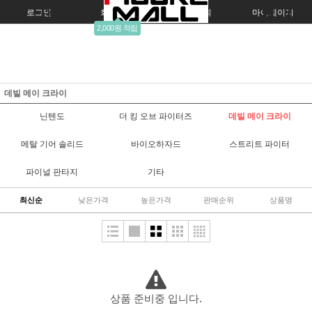
로그인
회원가입
주문조회
마이페이지
2,000원 적립
데빌 메이 크라이
닌텐도
더 킹 오브 파이터즈
데빌 메이 크라이
메탈 기어 솔리드
바이오하자드
스트리트 파이터
파이널 판타지
기타
최신순
낮은가격
높은가격
판매순위
상품명
상품 준비중 입니다.