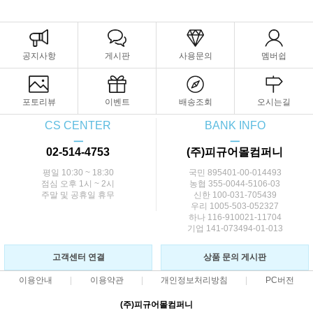
공지사항
게시판
사용문의
멤버쉽
포토리뷰
이벤트
배송조회
오시는길
CS CENTER
BANK INFO
ㅡ
ㅡ
02-514-4753
(주)피규어몰컴퍼니
평일 10:30 ~ 18:30
국민 895401-00-014493
점심 오후 1시 ~ 2시
농협 355-0044-5106-03
주말 및 공휴일 휴무
신한 100-031-705439
우리 1005-503-052327
하나 116-910021-11704
기업 141-073494-01-013
고객센터 연결
상품 문의 게시판
이용안내
이용약관
개인정보처리방침
PC버전
(주)피규어몰컴퍼니