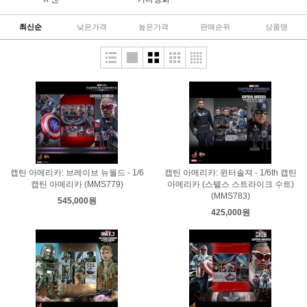
최신순
낮은가격
높은가격
판매순위
상품명
캡틴 아메리카: 브레이브 뉴월드 - 1/6
캡틴 아메리카: 윈터솔져 - 1/6th 캡틴
캡틴 아메리카 (MMS779)
아메리카 (스텔스 스트라이크 수트)
(MMS783)
545,000원
425,000원