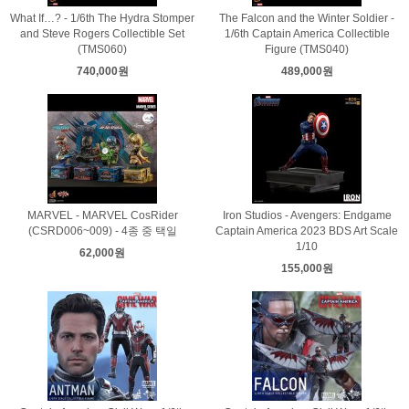
What If…? - 1/6th The Hydra Stomper
The Falcon and the Winter Soldier -
and Steve Rogers Collectible Set
1/6th Captain America Collectible
(TMS060)
Figure (TMS040)
740,000원
489,000원
MARVEL - MARVEL CosRider
Iron Studios - Avengers: Endgame
(CSRD006~009) - 4종 중 택일
Captain America 2023 BDS Art Scale
1/10
62,000원
155,000원