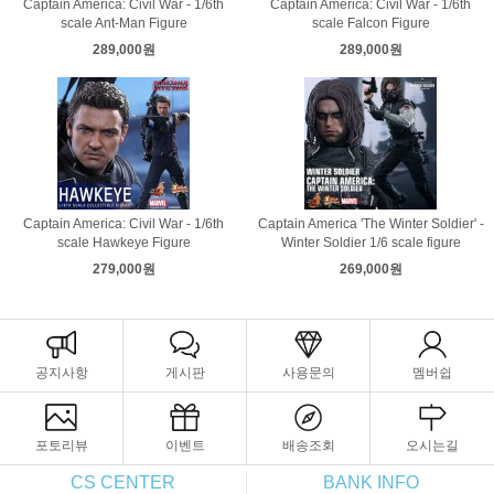
Captain America: Civil War - 1/6th
Captain America: Civil War - 1/6th
scale Ant-Man Figure
scale Falcon Figure
289,000원
289,000원
Captain America: Civil War - 1/6th
Captain America 'The Winter Soldier' -
scale Hawkeye Figure
Winter Soldier 1/6 scale figure
279,000원
269,000원
공지사항
게시판
사용문의
멤버쉽
포토리뷰
이벤트
배송조회
오시는길
CS CENTER
BANK INFO