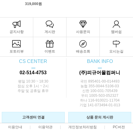
319,000원
공지사항
게시판
사용문의
멤버쉽
포토리뷰
이벤트
배송조회
오시는길
CS CENTER
BANK INFO
ㅡ
ㅡ
02-514-4753
(주)피규어몰컴퍼니
평일 10:30 ~ 18:30
국민 895401-00-014493
점심 오후 1시 ~ 2시
농협 355-0044-5106-03
주말 및 공휴일 휴무
신한 100-031-705439
우리 1005-503-052327
하나 116-910021-11704
기업 141-073494-01-013
고객센터 연결
상품 문의 게시판
이용안내
이용약관
개인정보처리방침
PC버전