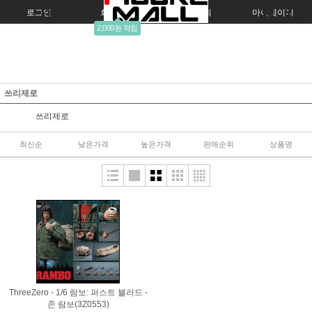
로그인
회원가입
주문조회
마이페이지
2,000원 적립
쓰리제로
쓰리제로
최신순
낮은가격
높은가격
판매순위
상품명
ThreeZero - 1/6 람보: 퍼스트 블러드 -
존 람보(3Z0553)