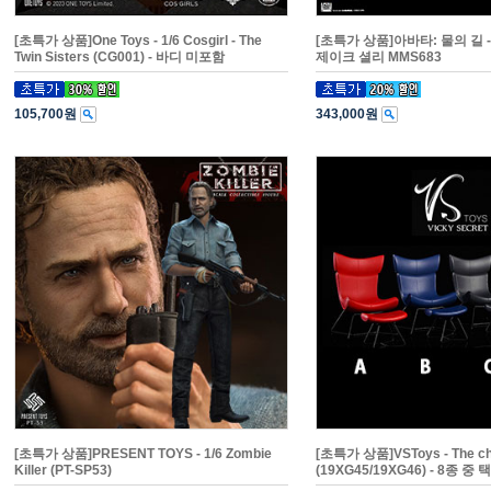
[초특가 상품]One Toys - 1/6 Cosgirl - The
[초특가 상품]아바타: 물의 길 -
Twin Sisters (CG001) - 바디 미포함
제이크 셜리 MMS683
105,700원
343,000원
[초특가 상품]PRESENT TOYS - 1/6 Zombie
[초특가 상품]VSToys - The ch
Killer (PT-SP53)
(19XG45/19XG46) - 8종 중 