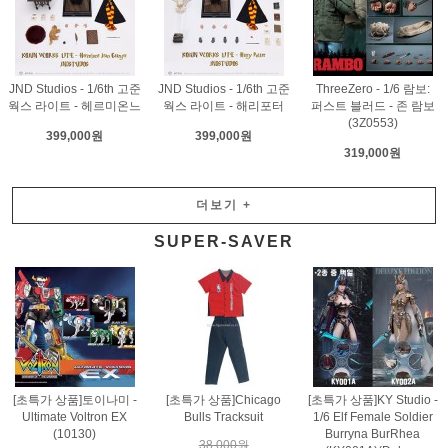
JND Studios - 1/6th 고준
JND Studios - 1/6th 고준
ThreeZero - 1/6 람보:
웍스 라이트 - 헤르미온느
웍스 라이트 - 해리포터
퍼스트 블러드 - 존 람보
(3Z0553)
399,000원
399,000원
319,000원
더보기
+
SUPER-SAVER
[초특가 상품]토이나미 -
[초특가 상품]Chicago
[초특가 상품]KY Studio -
Ultimate Voltron EX
Bulls Tracksuit
1/6 Elf Female Soldier
(10130)
Burryna BurRhea
38,000원