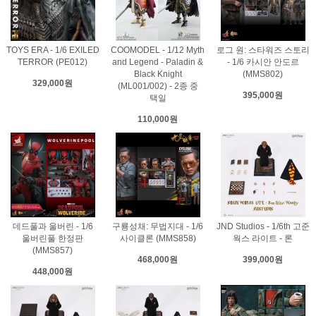
TOYS ERA - 1/6 EXILED
COOMODEL - 1/12 Myth
로그 원: 스타워즈 스토리
TERROR (PE012)
and Legend - Paladin &
- 1/6 카시안 안도르
Black Knight
(MMS802)
329,000원
(ML001/002) - 2종 중
395,000원
택일
110,000원
데드풀과 울버린 - 1/6
구룡성채: 무법지대 - 1/6
JND Studios - 1/6th 고준
울버린풀 한정판
사이클론 (MMS858)
웍스 라이트 - 론
(MMS857)
468,000원
399,000원
448,000원