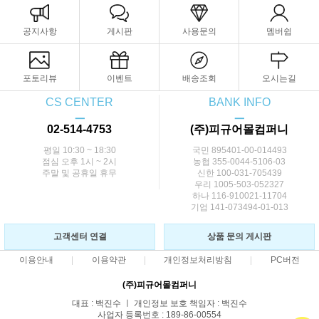
공지사항
게시판
사용문의
멤버쉽
포토리뷰
이벤트
배송조회
오시는길
CS CENTER
BANK INFO
ㅡ
ㅡ
02-514-4753
(주)피규어몰컴퍼니
평일 10:30 ~ 18:30
국민 895401-00-014493
점심 오후 1시 ~ 2시
농협 355-0044-5106-03
주말 및 공휴일 휴무
신한 100-031-705439
우리 1005-503-052327
하나 116-910021-11704
기업 141-073494-01-013
고객센터 연결
상품 문의 게시판
이용안내
이용약관
개인정보처리방침
PC버전
(주)피규어몰컴퍼니
대표 : 백진수 ㅣ 개인정보 보호 책임자 : 백진수
사업자 등록번호 : 189-86-00554