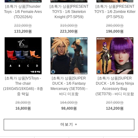
[초특가 상품]Thunder
[초특가 상품]PRESENT
[초특가 상품]PRESENT
Toys - 1/6 Female Ares
TOYS - 1/6 Skeleton
TOYS - 1/6 Zombie Killer
(TD2026A)
Knight (PT-SP59)
(PT-SP53)
222,000원
319,000원
280,000원
133,200원
223,300원
196,000원
[초특가 상품]VSToys -
[초특가 상품]SUPER
[초특가 상품]SUPER
The chair
DUCK - 1/6 Fantasy
DUCK - 1/6 Sexy Ninja
(19XG45/19XG46) - 8종
Mercenary (SET059) -
Accessory Bag
중 택일
바디 미포함
(SET079) - 바디 미포함
28,000원
164,000원
207,000원
16,800원
98,400원
124,200원
더보기
+