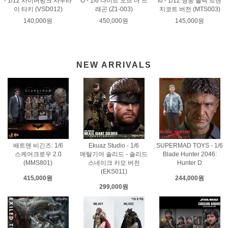
- 1/12 사이버펑크 사무라
O - 1/6 나이트 오브 더 드
io - 1/12 영웅 블랙 트렌
이 타키 (VSD012)
래곤 (Z1-003)
치코트 버전 (MTS003)
140,000원
450,000원
145,000원
NEW ARRIVALS
배트맨 비긴즈: 1/6
Ekuaz Studio - 1/6
SUPERMAD TOYS - 1/6
스케어크로우 2.0
메탈기어 솔리드 - 솔리드
Blade Hunter 2046:
(MMS801)
스네이크 카모 버전
Hunter D
(EKS011)
415,000원
244,000원
299,000원