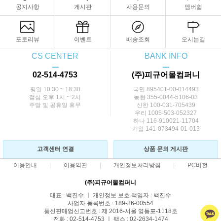
공지사항
게시판
사용문의
멤버쉽
포토리뷰
이벤트
배송조회
오시는길
CS CENTER
BANK INFO
ㅡ
ㅡ
02-514-4753
(주)피규어몰컴퍼니
평일 10:30 ~ 18:30
국민 895401-00-014493
점심 오후 1시 ~ 2시
농협 355-0044-5106-03
주말 및 공휴일 휴무
신한 100-031-705439
우리 1005-503-052327
하나 116-910021-11704
기업 141-073494-01-013
고객센터 연결
상품 문의 게시판
이용안내
이용약관
개인정보처리방침
PC버전
(주)피규어몰컴퍼니
대표 : 백진수 ㅣ 개인정보 보호 책임자 : 백진수
사업자 등록번호 : 189-86-00554
통신판매업신고번호 : 제 2016-서울 영등포-1118호
전화 : 02-514-4753 ㅣ 팩스 : 02-2634-1474