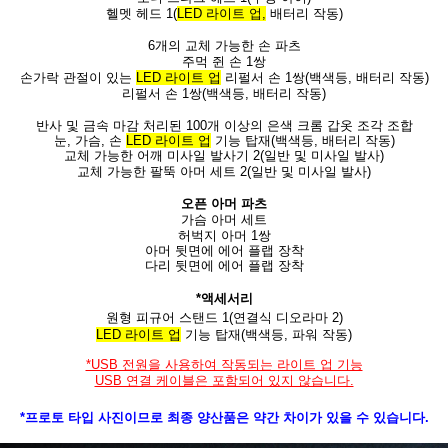
헬멧 헤드 1(
LED 라이트 업,
배터리 작동)
6개의 교체 가능한 손 파츠
주먹 쥔 손 1쌍
손가락 관절이 있는
LED 라이트 업
리펄서 손 1쌍(백색등, 배터리 작동)
리펄서 손 1쌍(백색등, 배터리 작동)
반사 및 금속 마감 처리된 100개 이상의 은색 크롬 갑옷 조각 조합
눈, 가슴, 손
LED 라이트 업
기능 탑재(백색등, 배터리 작동)
교체 가능한 어깨 미사일 발사기 2(일반 및 미사일 발사)
교체 가능한 팔뚝 아머 세트 2(일반 및 미사일 발사)
오픈 아머 파츠
가슴 아머 세트
허벅지 아머 1쌍
아머 뒷면에 에어 플랩 장착
다리 뒷면에 에어 플랩 장착
*액세서리
원형 피규어 스탠드 1(연결식 디오라마 2)
LED 라이트 업
기능 탑재(백색등, 파워 작동)
*USB 전원을 사용하여 작동되는 라이트 업 기능
USB 연결 케이블은 포함되어 있지 않습니다.
*프로토 타입 사진이므로 최종 양산품은 약간 차이가 있을 수 있습니다.