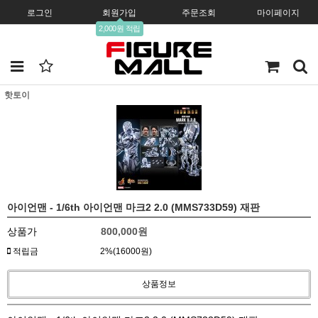
로그인
회원가입
주문조회
마이페이지
2,000원 적립
핫토이
아이언맨 - 1/6th 아이언맨 마크2 2.0 (MMS733D59) 재판
상품가
800,000
원
적립금
2%(16000원)
상품정보