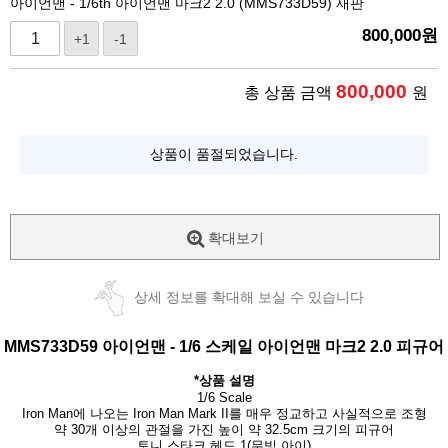
아이언맨 - 1/6th 아이언맨 마크2 2.0 (MMS733D59) 재판
800,000
원
+1
-1
800,000
총 상품 금액
원
상품이 품절되었습니다.
확대보기
상세 정보를 확대해 보실 수 있습니다
MMS733D59
아이언맨
-
1/6 스케일
아이언맨 마크2 2.0 피규어
*상품 설명
1/6 Scale
Iron Man에 나오는 Iron Man Mark II를 매우 정교하고 사실적으로 조형
약 30개 이상의 관절을 가진 높이 약 32.5cm 크기의 피규어
토니 스타크 헤드 1(무빙 아이)