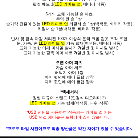
헬멧 헤드 1(
LED 라이트 업,
배터리 작동)
6개의 교체 가능한 손 파츠
주먹 쥔 손 1쌍
손가락 관절이 있는
LED 라이트 업
리펄서 손 1쌍(백색등, 배터리 작동)
리펄서 손 1쌍(백색등, 배터리 작동)
반사 및 금속 마감 처리된 100개 이상의 은색 크롬 갑옷 조각 조합
눈, 가슴, 손
LED 라이트 업
기능 탑재(백색등, 배터리 작동)
교체 가능한 어깨 미사일 발사기 2(일반 및 미사일 발사)
교체 가능한 팔뚝 아머 세트 2(일반 및 미사일 발사)
오픈 아머 파츠
가슴 아머 세트
허벅지 아머 1쌍
아머 뒷면에 에어 플랩 장착
다리 뒷면에 에어 플랩 장착
*액세서리
원형 피규어 스탠드 1(연결식 디오라마 2)
LED 라이트 업
기능 탑재(백색등, 파워 작동)
*USB 전원을 사용하여 작동되는 라이트 업 기능
USB 연결 케이블은 포함되어 있지 않습니다.
*프로토 타입 사진이므로 최종 양산품은 약간 차이가 있을 수 있습니다.