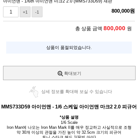
아이언맨 - 1/6th 아이언맨 마크2 2.0 (MMS733D59) 재판
800,000
원
+1
-1
800,000
총 상품 금액
원
상품이 품절되었습니다.
확대보기
상세 정보를 확대해 보실 수 있습니다
MMS733D59
아이언맨
-
1/6 스케일
아이언맨 마크2 2.0 피규어
*상품 설명
1/6 Scale
Iron Man에 나오는 Iron Man Mark II를 매우 정교하고 사실적으로 조형
약 30개 이상의 관절을 가진 높이 약 32.5cm 크기의 피규어
토니 스타크 헤드 1(무빙 아이)