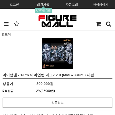
로그인
회원가입
주문조회
마이페이지
2,000원 적립
핫토이
아이언맨 - 1/6th 아이언맨 마크2 2.0 (MMS733D59) 재판
상품가
800,000
원
적립금
2%(16000원)
상품정보