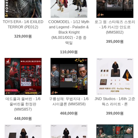
TOYS ERA - 1/6 EXILED
COOMODEL - 1/12 Myth
로그 원: 스타워즈 스토리
TERROR (PE012)
and Legend - Paladin &
- 1/6 카시안 안도르
Black Knight
(MMS802)
329,000원
(ML001/002) - 2종 중
395,000원
택일
110,000원
데드풀과 울버린 - 1/6
구룡성채: 무법지대 - 1/6
JND Studios - 1/6th 고준
울버린풀 한정판
사이클론 (MMS858)
웍스 라이트 - 론
(MMS857)
468,000원
399,000원
448,000원