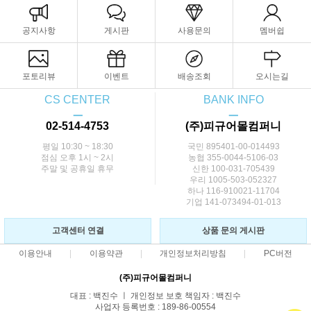
공지사항
게시판
사용문의
멤버쉽
포토리뷰
이벤트
배송조회
오시는길
CS CENTER
BANK INFO
ㅡ
ㅡ
02-514-4753
(주)피규어몰컴퍼니
평일 10:30 ~ 18:30
국민 895401-00-014493
점심 오후 1시 ~ 2시
농협 355-0044-5106-03
주말 및 공휴일 휴무
신한 100-031-705439
우리 1005-503-052327
하나 116-910021-11704
기업 141-073494-01-013
고객센터 연결
상품 문의 게시판
이용안내
이용약관
개인정보처리방침
PC버전
(주)피규어몰컴퍼니
대표 : 백진수 ㅣ 개인정보 보호 책임자 : 백진수
사업자 등록번호 : 189-86-00554