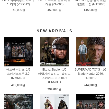
- 1/12 사이버펑크 사무라
O - 1/6 나이트 오브 더 드
io - 1/12 영웅 블랙 트렌
이 타키 (VSD012)
래곤 (Z1-003)
치코트 버전 (MTS003)
140,000원
450,000원
145,000원
NEW ARRIVALS
배트맨 비긴즈: 1/6
Ekuaz Studio - 1/6
SUPERMAD TOYS - 1/6
스케어크로우 2.0
메탈기어 솔리드 - 솔리드
Blade Hunter 2046:
(MMS801)
스네이크 카모 버전
Hunter D
(EKS011)
415,000원
244,000원
299,000원