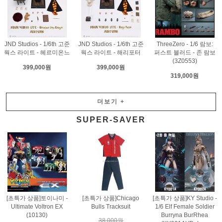
JND Studios - 1/6th 고준
JND Studios - 1/6th 고준
ThreeZero - 1/6 람보:
웍스 라이트 - 헤르미온느
웍스 라이트 - 해리포터
퍼스트 블러드 - 존 람보
(3Z0553)
399,000원
399,000원
319,000원
더보기
+
SUPER-SAVER
[초특가 상품]토이나미 -
[초특가 상품]Chicago
[초특가 상품]KY Studio -
Ultimate Voltron EX
Bulls Tracksuit
1/6 Elf Female Soldier
(10130)
Burryna BurRhea
38,000원