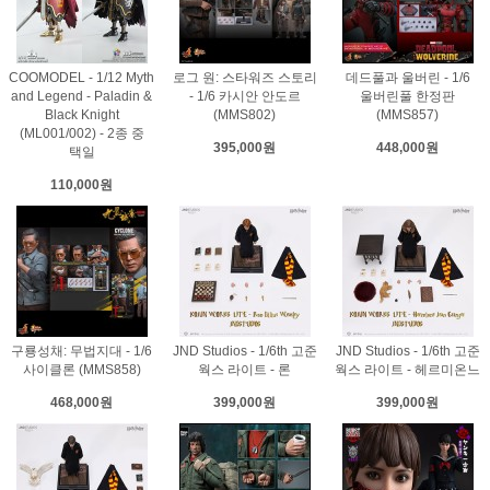
COOMODEL - 1/12 Myth
로그 원: 스타워즈 스토리
데드풀과 울버린 - 1/6
and Legend - Paladin &
- 1/6 카시안 안도르
울버린풀 한정판
Black Knight
(MMS802)
(MMS857)
(ML001/002) - 2종 중
395,000원
448,000원
택일
110,000원
구룡성채: 무법지대 - 1/6
JND Studios - 1/6th 고준
JND Studios - 1/6th 고준
사이클론 (MMS858)
웍스 라이트 - 론
웍스 라이트 - 헤르미온느
468,000원
399,000원
399,000원