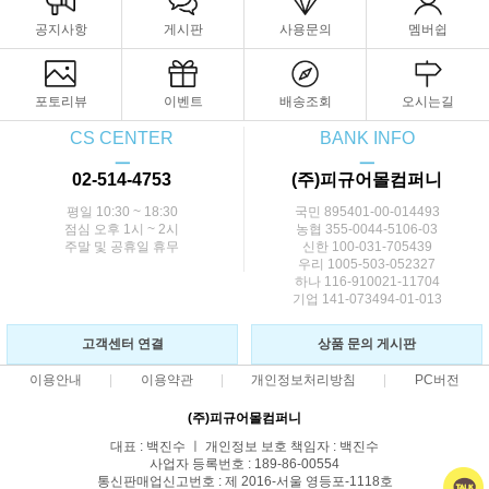
공지사항
게시판
사용문의
멤버쉽
포토리뷰
이벤트
배송조회
오시는길
CS CENTER
BANK INFO
ㅡ
ㅡ
02-514-4753
(주)피규어몰컴퍼니
평일 10:30 ~ 18:30
국민 895401-00-014493
점심 오후 1시 ~ 2시
농협 355-0044-5106-03
주말 및 공휴일 휴무
신한 100-031-705439
우리 1005-503-052327
하나 116-910021-11704
기업 141-073494-01-013
고객센터 연결
상품 문의 게시판
이용안내
이용약관
개인정보처리방침
PC버전
(주)피규어몰컴퍼니
대표 : 백진수 ㅣ 개인정보 보호 책임자 : 백진수
사업자 등록번호 : 189-86-00554
통신판매업신고번호 : 제 2016-서울 영등포-1118호