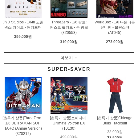
JND Studios - 1/6th 고준
ThreeZero - 1/6 람보:
WorldBox - 1/6 다운타운
웍스 라이트 - 해리포터
퍼스트 블러드 - 존 람보
유니언 - 불량소녀
(3Z0553)
(AT045)
399,000원
319,000원
273,000원
더보기
+
SUPER-SAVER
[초특가 상품]ThreeZero -
[초특가 상품]토이나미 -
[초특가 상품]Chicago
1/6 ULTRAMAN SUIT
Ultimate Voltron EX
Bulls Tracksuit
TARO (Anime Version)
(10130)
38,000원
(3Z0212)
499,000원
28,500원