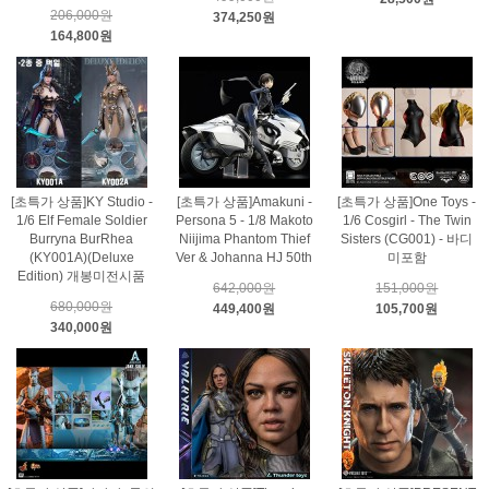
206,000원
374,250원
164,800원
[초특가 상품]KY Studio -
[초특가 상품]Amakuni -
[초특가 상품]One Toys -
1/6 Elf Female Soldier
Persona 5 - 1/8 Makoto
1/6 Cosgirl - The Twin
Burryna BurRhea
Niijima Phantom Thief
Sisters (CG001) - 바디
(KY001A)(Deluxe
Ver & Johanna HJ 50th
미포함
Edition) 개봉미전시품
642,000원
151,000원
680,000원
449,400원
105,700원
340,000원