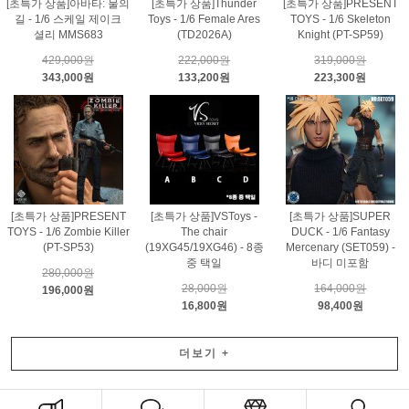
[초특가 상품]아바타: 물의
[초특가 상품]Thunder
[초특가 상품]PRESENT
길 - 1/6 스케일 제이크
Toys - 1/6 Female Ares
TOYS - 1/6 Skeleton
셜리 MMS683
(TD2026A)
Knight (PT-SP59)
429,000원
222,000원
319,000원
343,000원
133,200원
223,300원
[초특가 상품]PRESENT
[초특가 상품]VSToys -
[초특가 상품]SUPER
TOYS - 1/6 Zombie Killer
The chair
DUCK - 1/6 Fantasy
(PT-SP53)
(19XG45/19XG46) - 8종
Mercenary (SET059) -
중 택일
바디 미포함
280,000원
28,000원
164,000원
196,000원
16,800원
98,400원
더보기
+