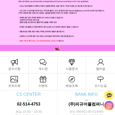
공지사항
게시판
사용문의
멤버쉽
포토리뷰
이벤트
배송조회
오시는길
CS CENTER
BANK INFO
ㅡ
ㅡ
02-514-4753
(주)피규어몰컴퍼니
평일 10:30 ~ 18:30
국민 895401-00-014493