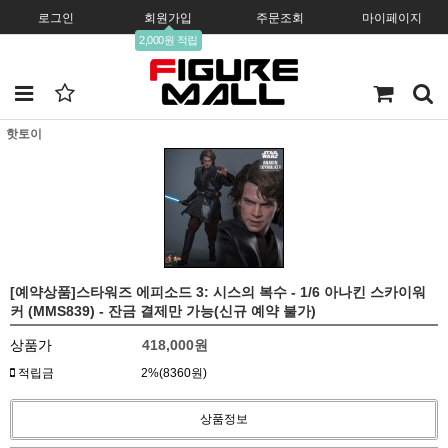
로그인
회원가입
주문조회
마이페이지
2,000원 적립
핫토이
[예약상품]스타워즈 에피소드 3: 시스의 복수 - 1/6 아나킨 스카이워
커 (MMS839) - 잔금 결제만 가능(신규 예약 불가)
상품가
418,000원
적립금
2%(8360원)
상품정보