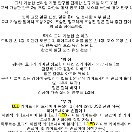
교체 가능한 분리형 가동 안구를 탑재한 신규 개발 헤드 조형
교체 가능한 안구 2쌍 포함: 파란색 홍채 안구 1쌍, 시스의 노란색 홍채 안구 1
쌍
영화 고증 얼굴 표정, 얼굴 흉터 및 섬세한 피부 질감
교체 가능한 앞머리 조형 2종이 포함된 정교하게 조형된 짙은 갈색 중간 길이
의 곱슬 헤어스타일
9개의 교체 가능한 손 파츠:
주먹쥔 손 1쌍, 이완된 오른손 1, 라이트세이버를 잡은 손 1쌍, 포스 유징 손 1
쌍, 반쯤 펼친 포스 유징 왼손 1,
완전히 펼친 포스 유징 왼손 1
*의 상
웨더링 효과가 가미된 정교한 아나킨 스카이워커 의상 세트 1벌
검정색 가죽 질감의 태버드 1
짙은 갈생의 아우터 튜닉 1
은색 버클이 있는 검정색 유틸리티 벨트 1 (검정색 라이트세이버 손잡이 홀더
및 파우치 부착.)
짙은 갈색 바지 1
검정색 가죽 질감의 롱부츠 1켤레
*무 기
LED
라이트 라이트세이버 손잡이 1 (적색 조명,
USB 전원 작동)
라이트세이버 손잡이 1
파란색 라이트세이버 블레이드 1 (
LED
라이트 라이트세이버 손잡이 및 라이
트세이버 손잡이에 장착 가능.)
휘두르는 효과의 파란색 라이트세이버 블레이드 1 (
LED
라이트 라이트세이버
손잡이 및 라이트세이버 손잡이에 장착 가능.)