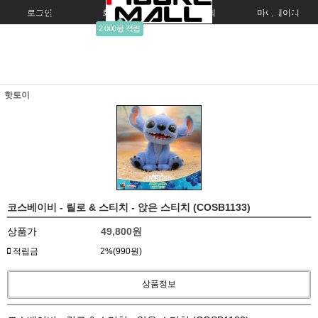
로그인
회원가입
주문조회
마이페이지
2,000원 적립
핫토이
코스베이비 - 릴로 & 스티치 - 앉은 스티치 (COSB1133)
상품가
49,800
원
적립금
2%(990원)
상품정보