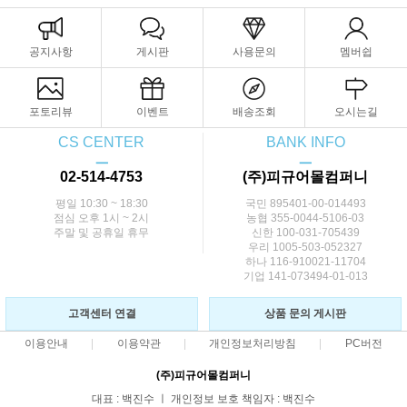
공지사항
게시판
사용문의
멤버쉽
포토리뷰
이벤트
배송조회
오시는길
CS CENTER
BANK INFO
ㅡ
ㅡ
02-514-4753
(주)피규어몰컴퍼니
평일 10:30 ~ 18:30
국민 895401-00-014493
점심 오후 1시 ~ 2시
농협 355-0044-5106-03
주말 및 공휴일 휴무
신한 100-031-705439
우리 1005-503-052327
하나 116-910021-11704
기업 141-073494-01-013
고객센터 연결
상품 문의 게시판
이용안내
이용약관
개인정보처리방침
PC버전
(주)피규어몰컴퍼니
대표 : 백진수 ㅣ 개인정보 보호 책임자 : 백진수